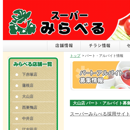
トップ
>
パート・アルバイト情報
下赤塚店
蓮根店
大山店
大山店 パート・アルバイト募
西巣鴨店
スーパーみらべる採用サイ
中井店
江古田店