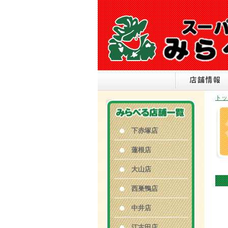
トッ
下赤塚店
蓮根店
大山店
西巣鴨店
中井店
江古田店