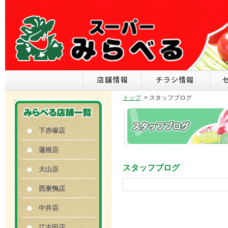
トップ
>
スタッフブログ
下赤塚店
蓮根店
スタッフブログ
大山店
西巣鴨店
中井店
江古田店